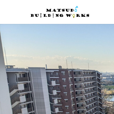
コ
ナ
ン
ビ
テ
ゲ
ン
ー
ツ
シ
へ
ョ
ス
ン
キ
に
ッ
移
プ
動